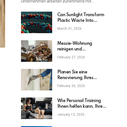
Unternehmen arbeiten zunehmend mit…
Can Sunlight Transform
Plastic Waste Into
Valuable Chemicals?
March 31, 2026
Messie-Wohnung
reinigen und
entrümpeln: Was kostet
February 27, 2026
das wirklich?
Planen Sie eine
Renovierung Ihres
Zuhauses? Verpassen
February 26, 2026
Sie diese wichtigen
Upgrades nicht
Wie Personal Training
Ihnen helfen kann, Ihre
Fitnessziele zu erreichen
January 13, 2026